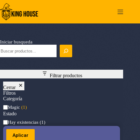
Saltar
al
contenido
Iniciar busqueda
Filtrar productos
Cerrar
Filtros
Categoría
Categoría
Magic
(1)
Estado
Estado
Hay existencias
(1)
Aplicar