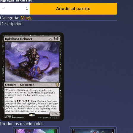
Agregar al carrito:
Rakshasa
Añadir al carrito
Debaser
Commander
Categoría:
Magic
Legends
Descripción
cantidad
Productos relacionados