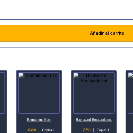
territory like a tide of teeth and claws.
Añadir al carrito
Descripción
Bituminous Blast
Haphazard Bombardment
₡
400
Copias 1
₡
250
Copias 1