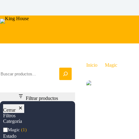
Saltar
al
contenido
Iniciar busqueda
Inicio
Magic
Rangin
Filtrar productos
Cerrar
Filtros
Categoría
Categoría
Magic
(1)
Estado