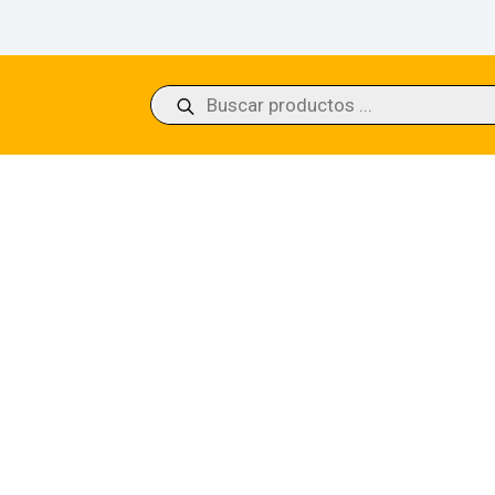
Búsqueda
de
productos
g Raptors Ixalan