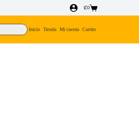
₡
0
Carro
de
compra
Inicio
Tienda
Mi cuenta
Carrito