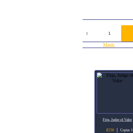
Flavor TextThey cover their 
ArtistSimon Dominic
Collector Number201
RarityUncommon
Agregar al carrito:
Ranging
Raptors
Ixalan
cantidad
Categoría:
Magic
Productos relacionados
Firja, Judge of Valor
₡
250
Copias 1