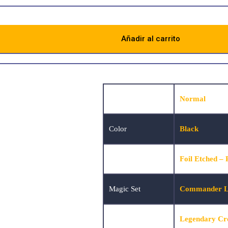
Añadir al carrito
n
Información adicional
Art
Normal
Color
Black
Foil
Foil Etched – 
Magic Set
Commander Leg
Magic Tipo de Carta
Legendary Cre