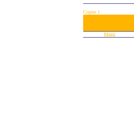
ArtistTuan Duong Chu
Agregar al carrito:
Copias 1
Categoría:
Magic
Descripció