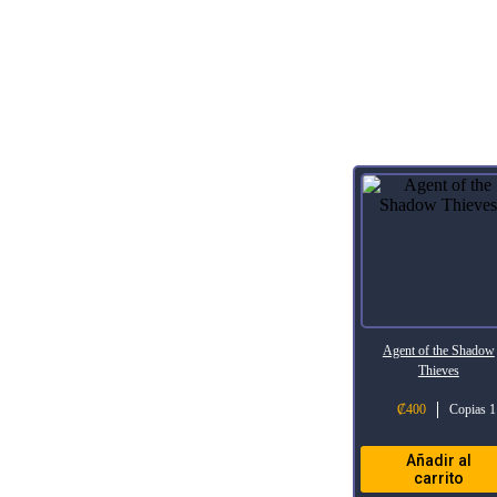
Productos relacionados
Agent of the Shadow
Thieves
₡
400
Copias 1
Añadir al
carrito