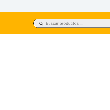
Búsqueda
de
productos
s, Nightmare Speaker