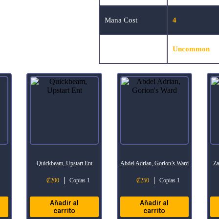
Mana Cost
4
Rarity
Uncommon
Quickbeam, Upstart Ent
Abdel Adrian, Gorion’s Ward
Za
₡
200
Copias 1
₡
250
Copias 1
Añadir al
Añadir al
carrito
carrito