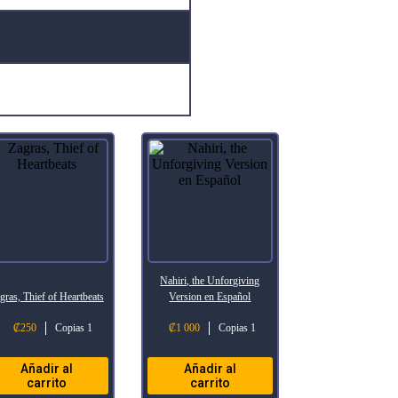
Nahiri, the Unforgiving
gras, Thief of Heartbeats
Version en Español
₡
250
Copias 1
₡
1 000
Copias 1
Añadir al
Añadir al
carrito
carrito