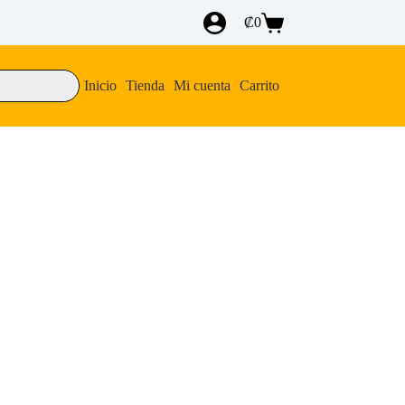
₡
0
Carro
de
compra
Inicio
Tienda
Mi cuenta
Carrito