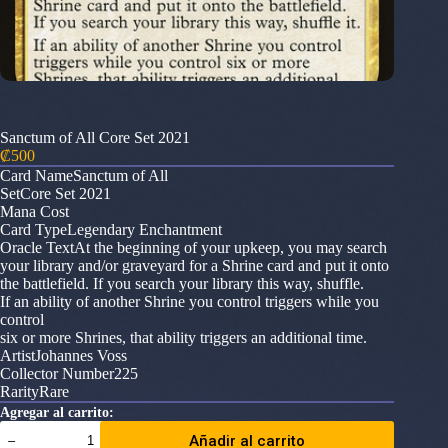
Sanctum of All Core Set 2021
₡
500
Card NameSanctum of All
SetCore Set 2021
Mana Cost
Card TypeLegendary Enchantment
Oracle TextAt the beginning of your upkeep, you may search
your library and/or graveyard for a Shrine card and put it onto
the battlefield. If you search your library this way, shuffle.
If an ability of another Shrine you control triggers while you
control
six or more Shrines, that ability triggers an additional time.
ArtistJohannes Voss
Collector Number225
RarityRare
Agregar al carrito:
Sanctum
Añadir al carrito
of