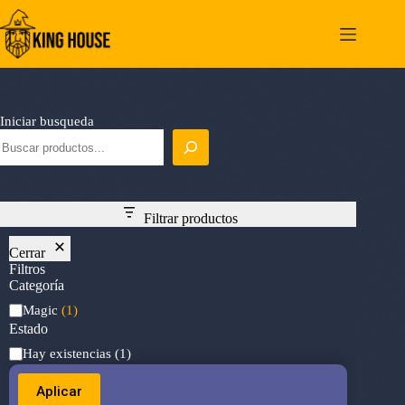
Saltar
al
contenido
Iniciar busqueda
Filtrar productos
Cerrar
Filtros
Categoría
Categoría
Magic
(1)
Estado
Estado
Hay existencias
(1)
Aplicar