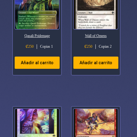
Qasali Pridemage
Wall of Omens
₡
250
Copias 1
₡
250
Copias 2
Añadir al carrito
Añadir al carrito