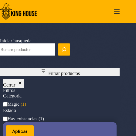
Saltar
al
contenido
Iniciar busqueda
Filtrar productos
Cerrar
Filtros
Categoría
Categoría
Magic
(1)
Estado
Estado
Hay existencias
(1)
Aplicar