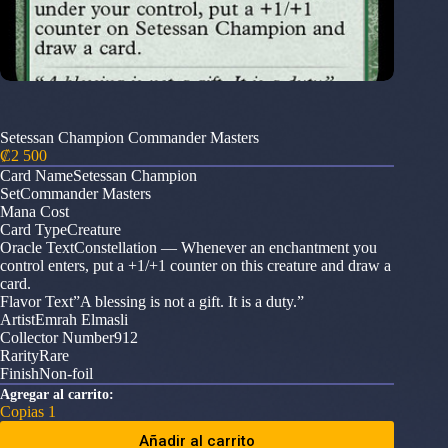
Setessan Champion Commander Masters
₡
2 500
Card NameSetessan Champion
SetCommander Masters
Mana Cost
Card TypeCreature
Oracle TextConstellation — Whenever an enchantment you
control enters, put a +1/+1 counter on this creature and draw a
card.
Flavor Text”A blessing is not a gift. It is a duty.”
ArtistEmrah Elmasli
Collector Number912
RarityRare
FinishNon-foil
Agregar al carrito:
Copias 1
Añadir al carrito