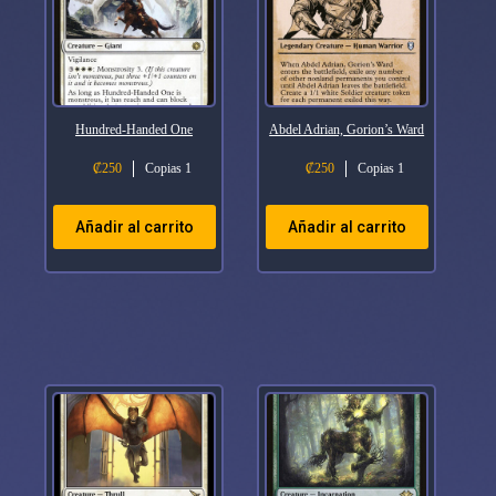
Hundred-Handed One
Abdel Adrian, Gorion’s Ward
₡
250
Copias 1
₡
250
Copias 1
Añadir al carrito
Añadir al carrito