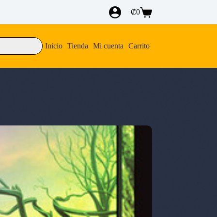
₡
0
Carro
de
compra
Inicio
Tienda
Mi cuenta
Carrito