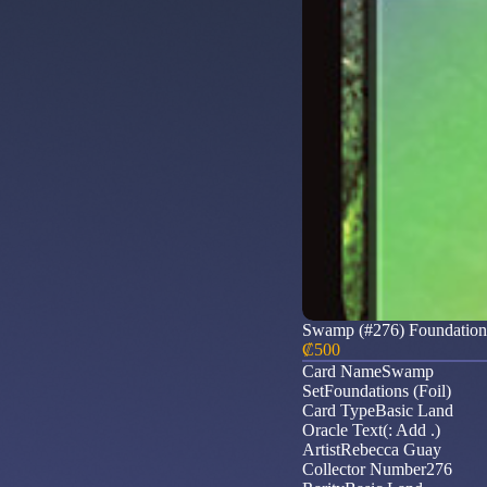
Swamp (#276) Foundations
₡
500
Card NameSwamp
SetFoundations (Foil)
Card TypeBasic Land
Oracle Text(: Add .)
ArtistRebecca Guay
Collector Number276