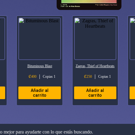
Bituminous Blast
Zagras, Thief of Heartbeats
₡
400
Copias 1
₡
250
Copias 1
Añadir al
Añadir al
carrito
carrito
lo mejor para ayudarte con lo que estás buscando.