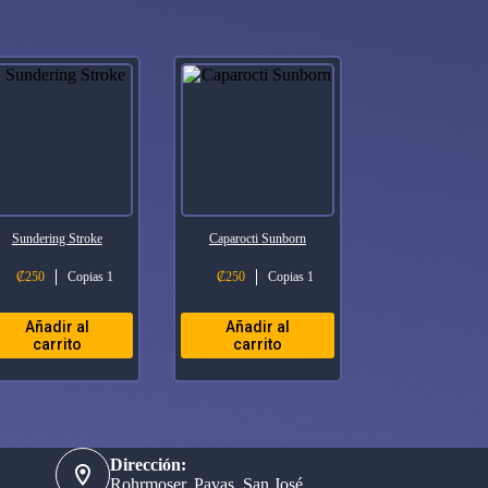
Sundering Stroke
Caparocti Sunborn
₡
250
Copias 1
₡
250
Copias 1
Añadir al
Añadir al
carrito
carrito
Dirección:
Rohrmoser, Pavas, San José