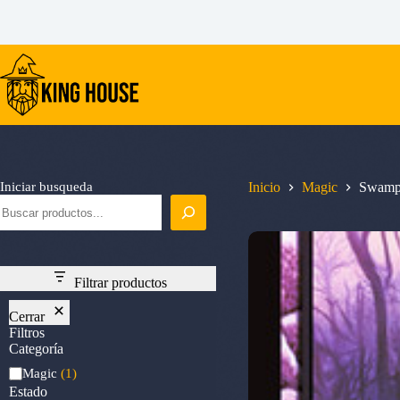
Saltar
al
contenido
Iniciar busqueda
Inicio
Magic
Swamp 
Filtrar productos
Cerrar
Filtros
Categoría
Categoría
Magic
(1)
Estado