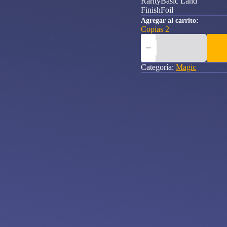
RarityBasic Land
FinishFoil
Agregar al carrito:
Copias 2
Swamp
(#276)
Foundations
(Foil)
Categoría:
Magic
cantidad