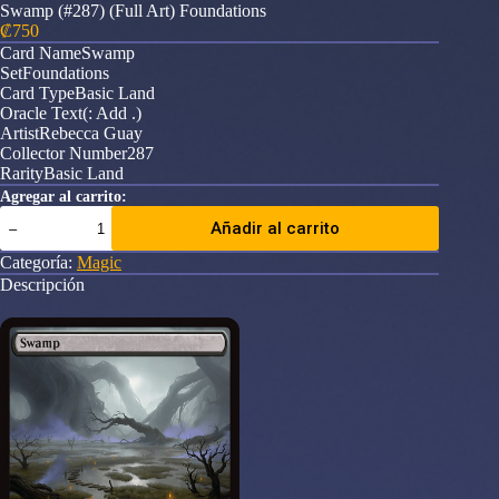
Swamp (#287) (Full Art) Foundations
₡
750
Card NameSwamp
SetFoundations
Card TypeBasic Land
Oracle Text(: Add .)
ArtistRebecca Guay
Collector Number287
RarityBasic Land
Agregar al carrito:
Swamp
Añadir al carrito
(#287)
(Full
Categoría:
Magic
Art)
Descripción
Foundations
cantidad