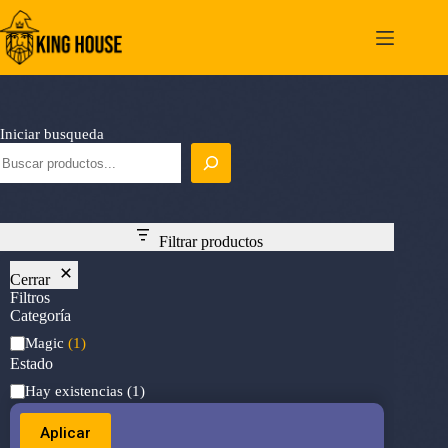
Saltar
al
contenido
Iniciar busqueda
Filtrar productos
Cerrar
Filtros
Categoría
Categoría
Magic
(1)
Estado
Estado
Hay existencias
(1)
Aplicar