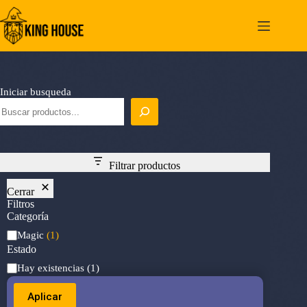
Saltar
al
contenido
Iniciar busqueda
Filtrar productos
Cerrar
Filtros
Categoría
Categoría
Magic
(1)
Estado
Estado
Hay existencias
(1)
Aplicar