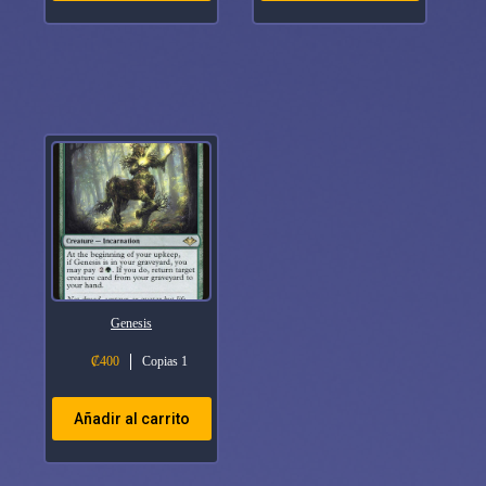
Genesis
₡
400
Copias 1
Añadir al carrito