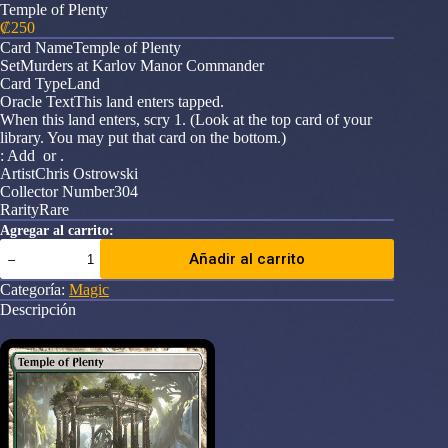
Temple of Plenty
₡
250
Card NameTemple of Plenty
SetMurders at Karlov Manor Commander
Card TypeLand
Oracle TextThis land enters tapped.
When this land enters, scry 1. (Look at the top card of your
library. You may put that card on the bottom.)
: Add or .
ArtistChris Ostrowski
Collector Number304
RarityRare
Agregar al carrito:
Temple
Añadir al carrito
of
Plenty
Categoría:
Magic
cantidad
Descripción