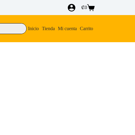
₡
0
Carro
de
compra
Inicio
Tienda
Mi cuenta
Carrito