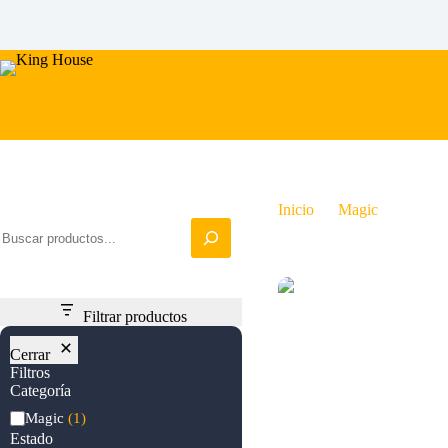
Saltar
al
contenido
Iniciar busqueda
Inicio
Magic
The Ca
Agotado
Filtrar productos
Cerrar
Filtros
Categoría
Categoría
Magic
(1)
Estado