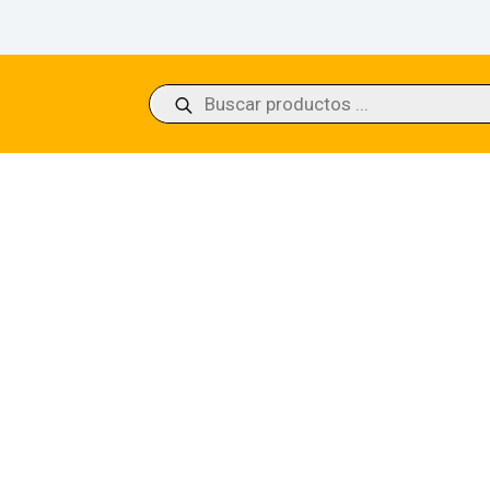
Búsqueda
de
productos
uldron of Eternity