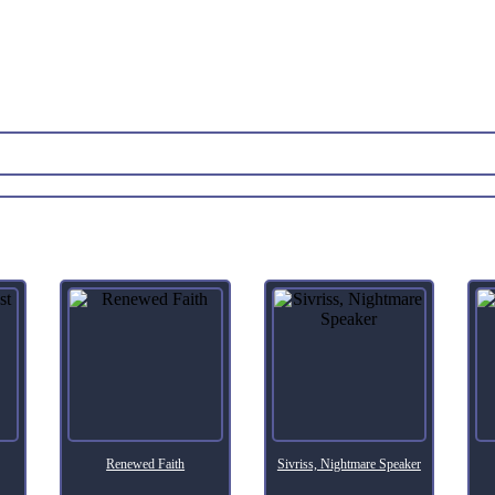
trol dies, put it on the bottom of its owner’s library.
t creature card from your graveyard to the
s a sorcery.
Descripción
Renewed Faith
Sivriss, Nightmare Speaker