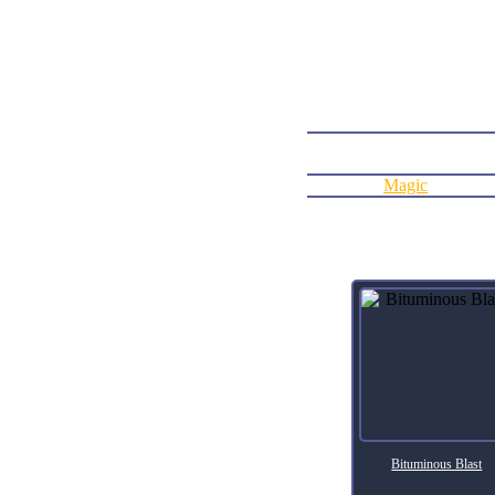
Whenever a creature you con
, , Pay 2 life: Return targe
battlefield. Activate only a
ArtistTomasz Jedruszek
Collector Number82
RarityMythic Rare
FinishNon-foil
Agregar al carrito:
Agotado
Categoría:
Magic
Productos relacionados
Bituminous Blast