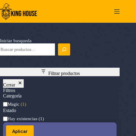
Saltar
al
contenido
Iniciar busqueda
Filtrar productos
Cerrar
Filtros
Categoría
Categoría
Magic
(1)
Estado
Estado
Hay existencias
(1)
Aplicar