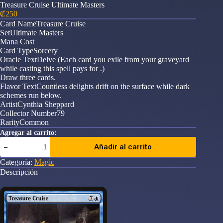
Treasure Cruise Ultimate Masters
₡
250
Card NameTreasure Cruise
SetUltimate Masters
Mana Cost
Card TypeSorcery
Oracle TextDelve (Each card you exile from your graveyard
while casting this spell pays for .)
Draw three cards.
Flavor TextCountless delights drift on the surface while dark
schemes run below.
ArtistCynthia Sheppard
Collector Number79
RarityCommon
Agregar al carrito:
Treasure
Añadir al carrito
Cruise
Ultimate
Categoría:
Magic
Masters
Descripción
cantidad