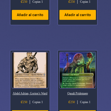
₡
250
Copias 1
₡
250
Copias 1
Añadir al carrito
Añadir al carrito
Abdel Adrian, Gorion’s Ward
Qasali Pridemage
₡
250
Copias 1
₡
250
Copias 1