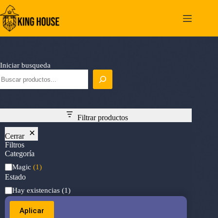
Saltar
al
contenido
Iniciar busqueda
Filtrar productos
Cerrar
Filtros
Categoría
Categoría
Magic
(1)
Estado
Estado
Hay existencias
(1)
Aplicar