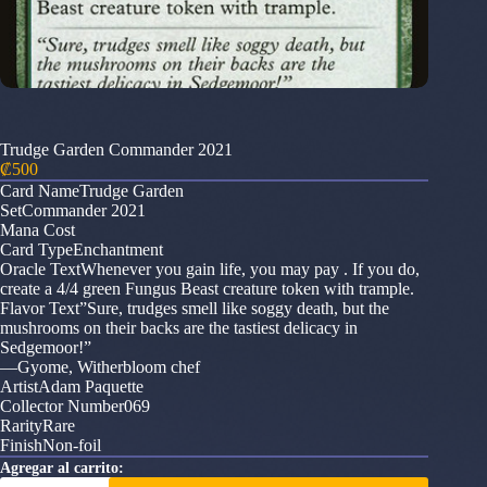
Trudge Garden Commander 2021
₡
500
Card NameTrudge Garden
SetCommander 2021
Mana Cost
Card TypeEnchantment
Oracle TextWhenever you gain life, you may pay . If you do,
create a 4/4 green Fungus Beast creature token with trample.
Flavor Text”Sure, trudges smell like soggy death, but the
mushrooms on their backs are the tastiest delicacy in
Sedgemoor!”
—Gyome, Witherbloom chef
ArtistAdam Paquette
Collector Number069
RarityRare
FinishNon-foil
Agregar al carrito:
Trudge