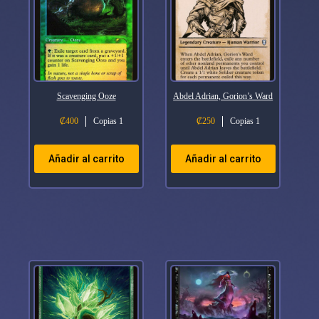
Scavenging Ooze
Abdel Adrian, Gorion’s Ward
₡
400
Copias 1
₡
250
Copias 1
Añadir al carrito
Añadir al carrito