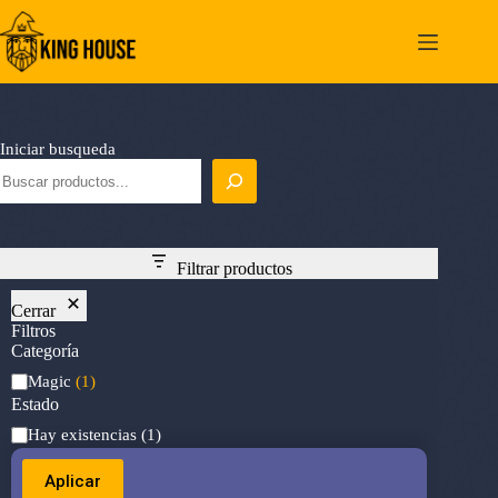
Saltar
al
contenido
Iniciar busqueda
Filtrar productos
Cerrar
Filtros
Categoría
Categoría
Magic
(1)
Estado
Estado
Hay existencias
(1)
Aplicar