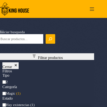
Saltar
al
contenido
Iniciar busqueda
Filtrar productos
Cerrar
Filtros
Tipo
Mana
2
Cost
Categoría
Categoría
Magic
(1)
Estado
Estado
Hay existencias
(1)