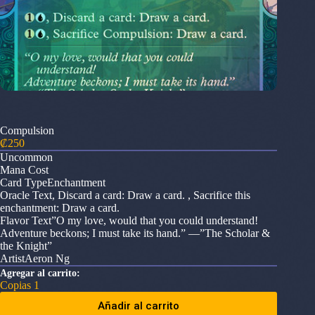
Compulsion
₡
250
Uncommon
Mana Cost
Card TypeEnchantment
Oracle Text, Discard a card: Draw a card. , Sacrifice this
enchantment: Draw a card.
Flavor Text”O my love, would that you could understand!
Adventure beckons; I must take its hand.” —”The Scholar &
the Knight”
ArtistAeron Ng
Agregar al carrito:
Copias 1
Añadir al carrito