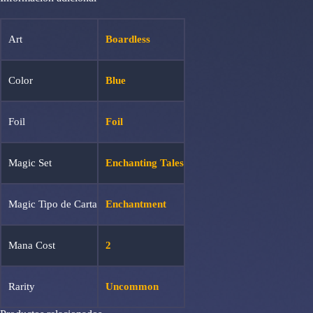
Art
Boardless
Color
Blue
Foil
Foil
Magic Set
Enchanting Tales
Magic Tipo de Carta
Enchantment
Mana Cost
2
Rarity
Uncommon