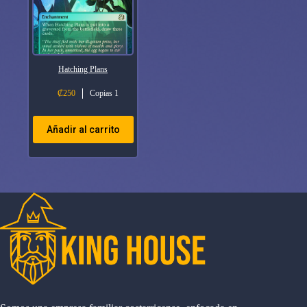
Hatching Plans
₡
250
Copias 1
Añadir al carrito