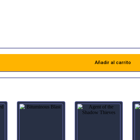
You may pay an additional and/or as you cast this spell.)
 mill three cards for each time it was kicked.
 equal to the number of creature cards in your graveyard
to that number plus 1.
Añadir al carrito
Descripción