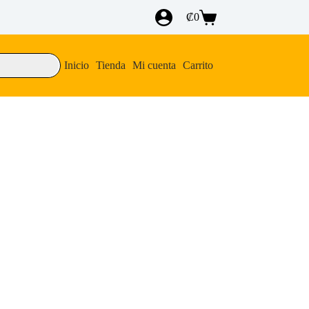
₡
0
Carro
de
compra
Inicio
Tienda
Mi cuenta
Carrito