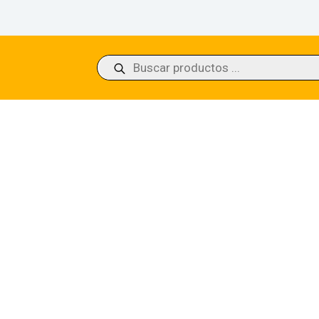
Búsqueda
de
productos
 Lhurgoyf Dominaria United