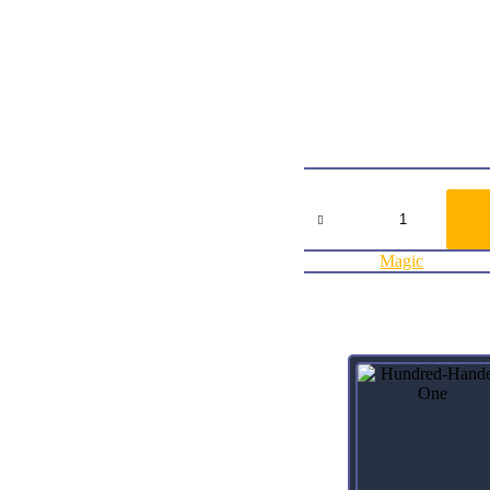
Card TypeCreature
Oracle TextKicker and/or (
As Urborg Lhurgoyf enters,
Urborg Lhurgoyf’s power is
and its toughness is equal 
ArtistAndrey Kuzinskiy
Collector Number186
RarityRare
Agregar al carrito:
Urborg
Lhurgoyf
Dominaria
United
Categoría:
Magic
cantidad
Productos relacionados