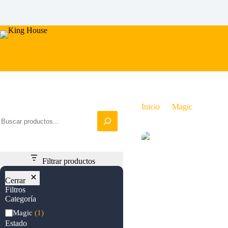
Saltar
al
contenido
Iniciar busqueda
Inicio
Magic
Urborg
Filtrar productos
Cerrar
Filtros
Categoría
Categoría
Magic
(1)
Estado