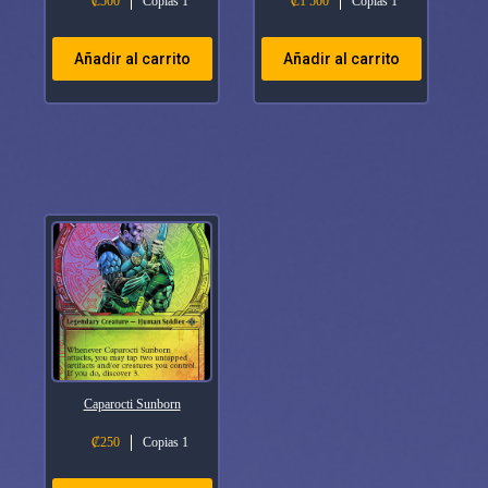
₡
500
Copias 1
₡
1 500
Copias 1
Añadir al carrito
Añadir al carrito
Caparocti Sunborn
₡
250
Copias 1