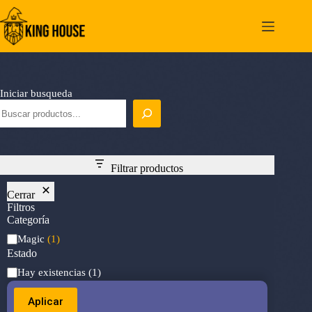
Saltar
al
contenido
Iniciar busqueda
Filtrar productos
Cerrar
Filtros
Categoría
Categoría
Magic
(1)
Estado
Estado
Hay existencias
(1)
Aplicar