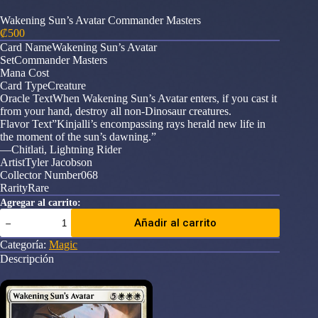
Wakening Sun’s Avatar Commander Masters
₡
500
Card NameWakening Sun’s Avatar
SetCommander Masters
Mana Cost
Card TypeCreature
Oracle TextWhen Wakening Sun’s Avatar enters, if you cast it
from your hand, destroy all non-Dinosaur creatures.
Flavor Text”Kinjalli’s encompassing rays herald new life in
the moment of the sun’s dawning.”
—Chitlati, Lightning Rider
ArtistTyler Jacobson
Collector Number068
RarityRare
Agregar al carrito:
Wakening
Añadir al carrito
Sun's
Avatar
Categoría:
Magic
Commander
Descripción
Masters
cantidad