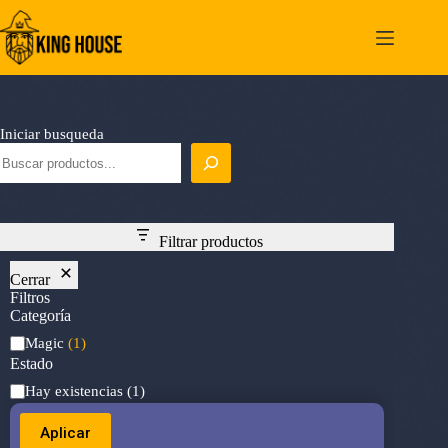
Saltar
al
contenido
Iniciar busqueda
Filtrar productos
Cerrar
Filtros
Categoría
Categoría
Magic
(1)
Estado
Estado
Hay existencias
(1)
Aplicar