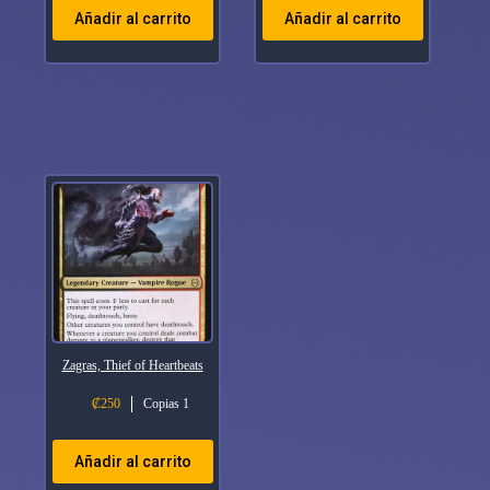
Añadir al carrito
Añadir al carrito
Zagras, Thief of Heartbeats
₡
250
Copias 1
Añadir al carrito