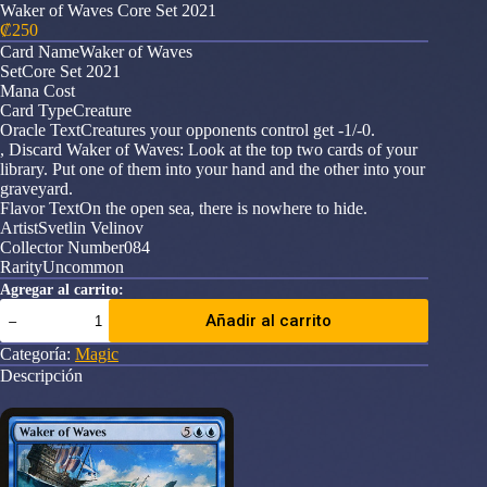
Waker of Waves Core Set 2021
₡
250
Card NameWaker of Waves
SetCore Set 2021
Mana Cost
Card TypeCreature
Oracle TextCreatures your opponents control get -1/-0.
, Discard Waker of Waves: Look at the top two cards of your
library. Put one of them into your hand and the other into your
graveyard.
Flavor TextOn the open sea, there is nowhere to hide.
ArtistSvetlin Velinov
Collector Number084
RarityUncommon
Agregar al carrito:
Waker
Añadir al carrito
of
Waves
Categoría:
Magic
Core
Descripción
Set
2021
cantidad