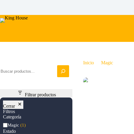
Saltar
al
contenido
Iniciar busqueda
Inicio
Magic
Wall o
Filtrar productos
Cerrar
Filtros
Categoría
Categoría
Magic
(1)
Estado