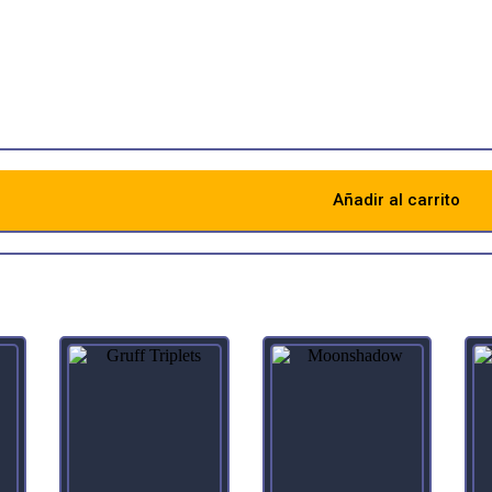
ers, draw a card.
tical, every leaf and petal disturbingly exact.
Añadir al carrito
Descripción