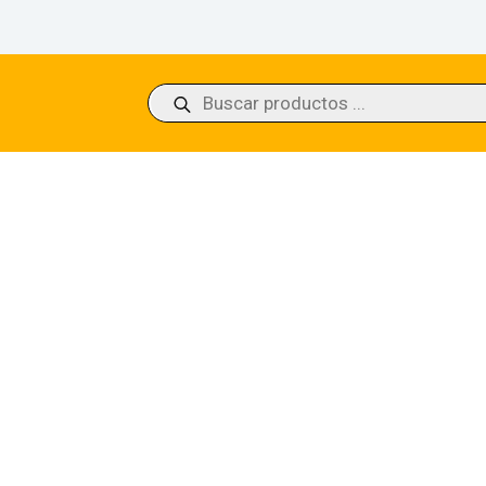
Búsqueda
de
productos
f Blossoms Jumpstart