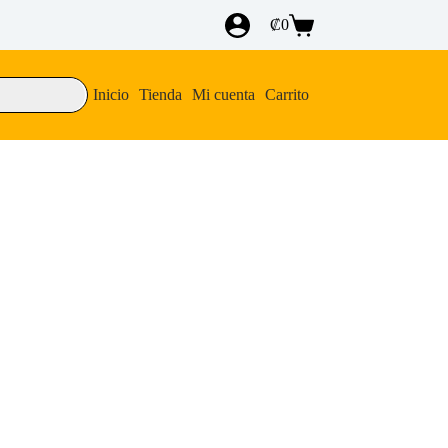
₡
0
Carro
de
compra
Inicio
Tienda
Mi cuenta
Carrito