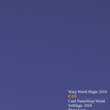
Warp World Magic 2010
₡
400
Card NameWarp World
SetMagic 2010
Mana Cost