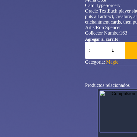
Card TypeSorcery
Oracle TextEach player shuf
puts all artifact, creature,
enchantment cards, then puts
ArtistRon Spencer
Collector Number163
Agregar al carrito:
Warp
World
Magic
2010
Categoría:
Magic
cantidad
Productos relacionados