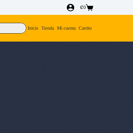
₡
0
Carro
de
compra
Inicio
Tienda
Mi cuenta
Carrito