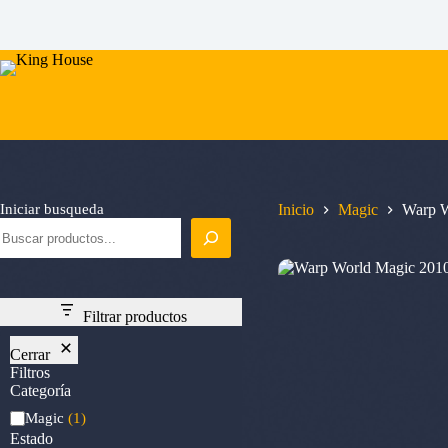
Saltar
al
contenido
Iniciar busqueda
Inicio
Magic
Warp W
Filtrar productos
Cerrar
Filtros
Categoría
Categoría
Magic
(1)
Estado