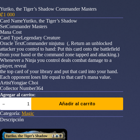
Yuriko, the Tiger’s Shadow Commander Masters
₡
1 000
Card NameYuriko, the Tiger’s Shadow
SetCommander Masters
Mana Cost
Card TypeLegendary Creature
Oracle TextCommander ninjutsu (, Return an unblocked
attacker you control to hand: Put this card onto the battlefield
from your hand or the command zone tapped and attacking.)
Whenever a Ninja you control deals combat damage to a
player, reveal
the top card of your library and put that card into your hand.
Each opponent loses life equal to that card’s mana value.
ArtistYongjae Choi
Collector Number364
Agregar al carrito:
Yuriko,
Añadir al carrito
the
Tiger's
Categoría:
Magic
Shadow
Descripción
Commander
Masters
cantidad