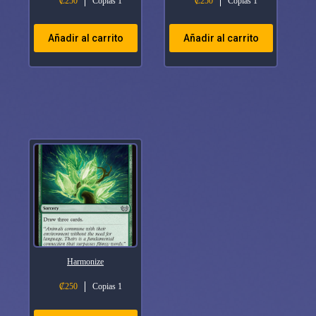
₡
250
Copias 1
₡
250
Copias 1
Añadir al carrito
Añadir al carrito
Harmonize
₡
250
Copias 1