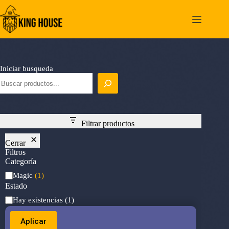
Saltar
al
contenido
Iniciar busqueda
Filtrar productos
Cerrar
Filtros
Categoría
Categoría
Magic
(1)
Estado
Estado
Hay existencias
(1)
Aplicar