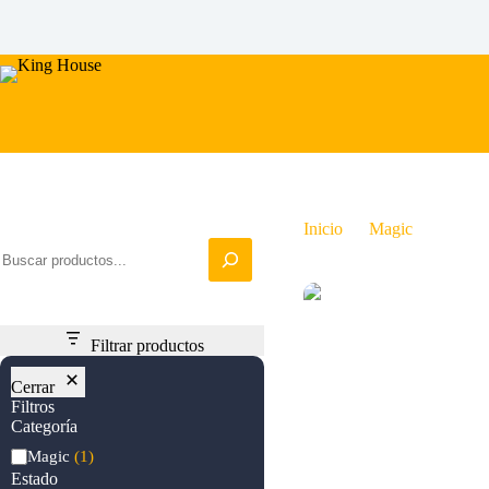
Saltar
al
contenido
Iniciar busqueda
Inicio
Magic
Banish
Filtrar productos
Cerrar
Filtros
Categoría
Categoría
Magic
(1)
Estado