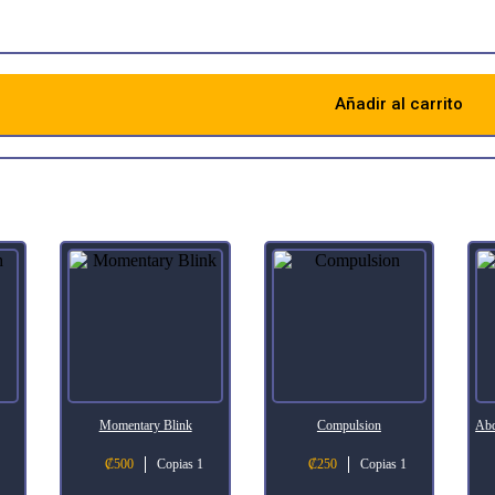
Añadir al carrito
Descripción
Momentary Blink
Compulsion
Abd
₡
500
Copias 1
₡
250
Copias 1