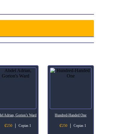
el Adrian, Gorion’s Ward
Hundred-Handed One
₡
250
Copias 1
₡
250
Copias 1