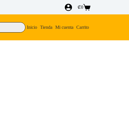
₡
0
Carro
de
compra
Inicio
Tienda
Mi cuenta
Carrito
Rings: Tales of Middle-earth (LTR)