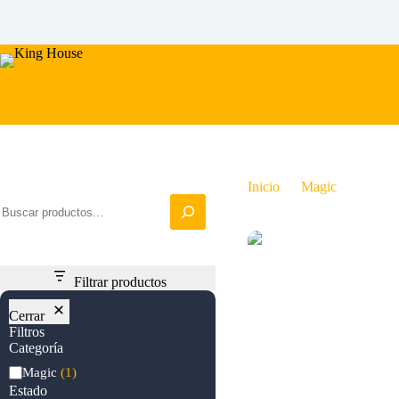
Saltar
al
contenido
Iniciar busqueda
Inicio
Magic
Blue S
Filtrar productos
Cerrar
Filtros
Categoría
Categoría
Magic
(1)
Estado