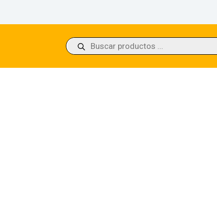
Búsqueda
de
productos
un’s Twilight Phyrexia: All Will Be One 043