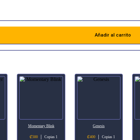
Añadir al carrito
Descripción
Momentary Blink
Genesis
₡
500
Copias 1
₡
400
Copias 1