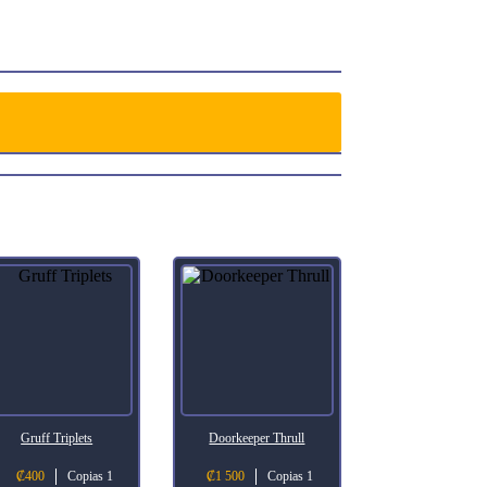
Gruff Triplets
Doorkeeper Thrull
₡
400
Copias 1
₡
1 500
Copias 1