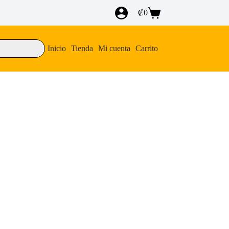
₡
0
Carro
de
compra
Inicio
Tienda
Mi cuenta
Carrito