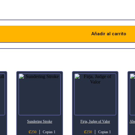
 graveyard on the bottom of your library.
Añadir al carrito
Descripción
Sundering Stroke
Firja, Judge of Valor
Abd
₡
250
Copias 1
₡
250
Copias 1