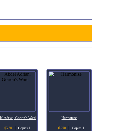
el Adrian, Gorion’s Ward
Harmonize
₡
250
Copias 1
₡
250
Copias 1