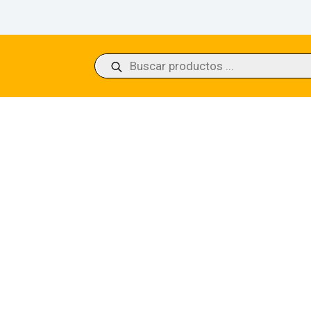
Búsqueda
de
productos
Dredger Conspiracy