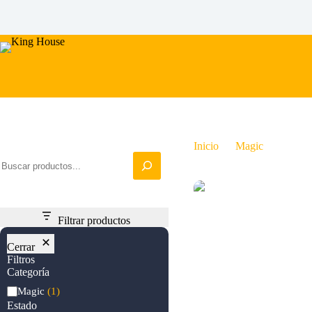
Saltar
al
contenido
Iniciar busqueda
Inicio
Magic
Canal 
Filtrar productos
Cerrar
Filtros
Categoría
Categoría
Magic
(1)
Estado