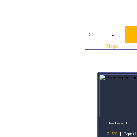
: Put target card from your
ArtistJohn Avon
Collector Number55
RarityRare
Agregar al carrito:
Canal
Dredger
Conspiracy
cantidad
Categoría:
Magic
Productos relacionados
Doorkeeper Thrull
₡
1 500
Copias 1