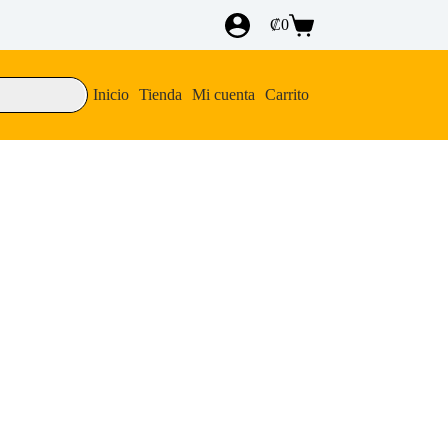
₡
0
Carro
de
compra
Inicio
Tienda
Mi cuenta
Carrito