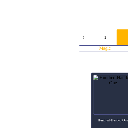
: Return Crown of Skemfar
Flavor TextLathril, queen o
ArtistJason Felix
Collector Number013
RarityRare
Agregar al carrito:
Crown
of
Skemfar
Kaldheim
Categoría:
Magic
Commander
013
cantidad
Productos relacionados
Hundred-Handed On