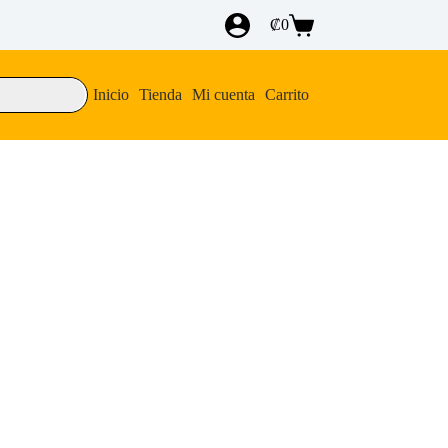
₡
0
Carro
de
compra
Inicio
Tienda
Mi cuenta
Carrito