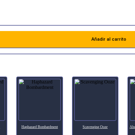
 from your graveyard to your hand.
f the ancient Einir, left a powerful legacy for her mortal descendants.
Añadir al carrito
Descripción
e
Haphazard Bombardment
Scavenging Ooze
Abd