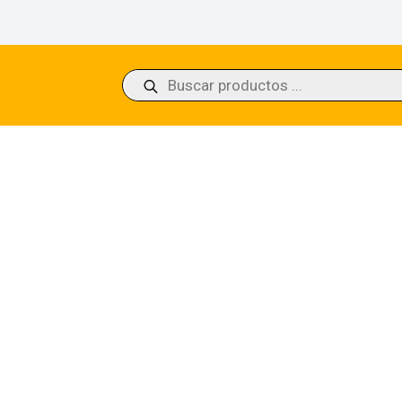
Búsqueda
de
productos
of Skemfar Kaldheim Commander 013