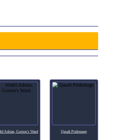
el Adrian, Gorion’s Ward
Qasali Pridemage