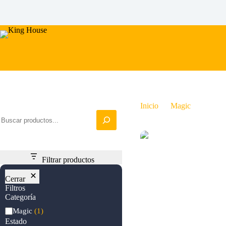
Saltar
al
contenido
Iniciar busqueda
Inicio
Magic
Crown 
Filtrar productos
Cerrar
Filtros
Categoría
Categoría
Magic
(1)
Estado