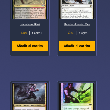
Bituminous Blast
Hundred-Handed One
₡
400
Copias 1
₡
250
Copias 1
Añadir al carrito
Añadir al carrito