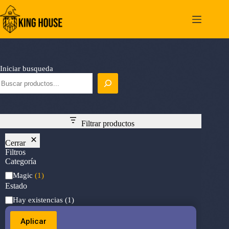
Saltar
al
contenido
Iniciar busqueda
Filtrar productos
Cerrar
Filtros
Categoría
Categoría
Magic
(1)
Estado
Estado
Hay existencias
(1)
Aplicar