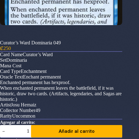
Curator’s Ward Dominaria 049
₡
250
Card NameCurator’s Ward
SetDominaria
Mana Cost
Card TypeEnchantment
Oracle TextEnchant permanent
Enchanted permanent has hexproof.
When enchanted permanent leaves the battlefield, if it was
historic, draw two cards. (Artifacts, legendaries, and Sagas are
historic.)
ArtistJosu Hernaiz
Collector Number49
RarityUncommon
Agregar al carrito:
Curator's
Añadir al carrito
Ward
Dominaria