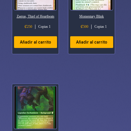
Zagras, Thief of Heartbeats
Momentary Blink
₡
250
Copias 1
₡
500
Copias 1
Añadir al carrito
Añadir al carrito