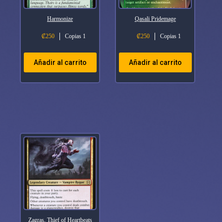
Harmonize
Qasali Pridemage
₡
250
Copias 1
₡
250
Copias 1
Añadir al carrito
Añadir al carrito
Zagras, Thief of Heartbeats