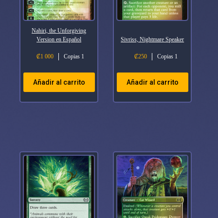
Nahiri, the Unforgiving
Version en Español
Sivriss, Nightmare Speaker
₡
1 000
Copias 1
₡
250
Copias 1
Añadir al carrito
Añadir al carrito