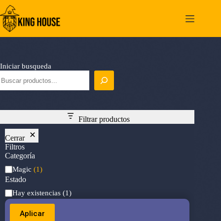
Saltar
al
contenido
Iniciar busqueda
Filtrar productos
Cerrar
Filtros
Categoría
Categoría
Magic
(1)
Estado
Estado
Hay existencias
(1)
Aplicar