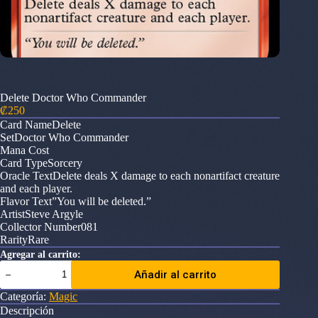
Delete Doctor Who Commander
₡
250
Card NameDelete
SetDoctor Who Commander
Mana Cost
Card TypeSorcery
Oracle TextDelete deals X damage to each nonartifact creature
and each player.
Flavor Text”You will be deleted.”
ArtistSteve Argyle
Collector Number081
RarityRare
Agregar al carrito:
Delete
Añadir al carrito
Doctor
Who
Categoría:
Magic
Commander
Descripción
cantidad