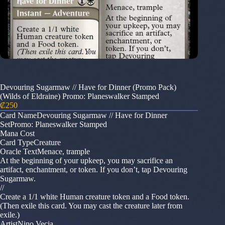
Devouring Sugarmaw // Have for Dinner (Promo Pack)
(Wilds of Eldraine) Promo: Planeswalker Stamped
₡
250
Card NameDevouring Sugarmaw // Have for Dinner
SetPromo: Planeswalker Stamped
Mana Cost
Card TypeCreature
Oracle TextMenace, trample
At the beginning of your upkeep, you may sacrifice an
artifact, enchantment, or token. If you don’t, tap Devouring
Sugarmaw.
//
Create a 1/1 white Human creature token and a Food token.
(Then exile this card. You may cast the creature later from
exile.)
ArtistNino Vecia