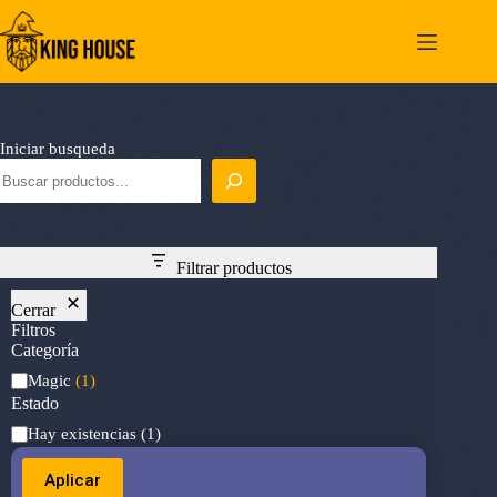
Saltar
al
contenido
Iniciar busqueda
Filtrar productos
Cerrar
Filtros
Categoría
Categoría
Magic
(1)
Estado
Estado
Hay existencias
(1)
Aplicar