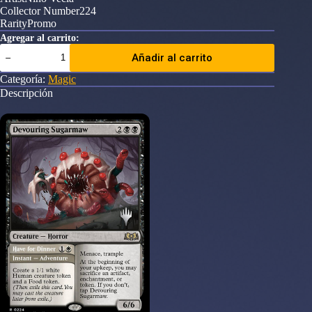
Collector Number224
RarityPromo
Agregar al carrito:
Devouring
Añadir al carrito
Sugarmaw
//
Categoría:
Magic
Have
Descripción
for
Dinner
(Promo
Pack)
(Wilds
of
Eldraine)
Promo:
Planeswalker
Stamped
cantidad