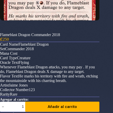
Flameblast Dragon Commander 2018
₡
250
Card NameFlameblast Dragon
SetCommander 2018
Mana Cost
Card TypeCreature
Oracle TextFlying
Whenever Flameblast Dragon attacks, you may pay . If you
do, Flameblast Dragon deals X damage to any target.
Flavor TextHe marks his territory with fire and wrath, etching
the mountainside with his charring breath.
ArtistJaime Jones
Collector Number123
RarityRare
Agregar al carrito:
Flameblast
Añadir al carrito
Dragon
Commander