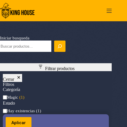
Saltar
al
contenido
Iniciar busqueda
Filtrar productos
Cerrar
Filtros
Categoría
Categoría
Magic
(1)
Estado
Estado
Hay existencias
(1)
Aplicar