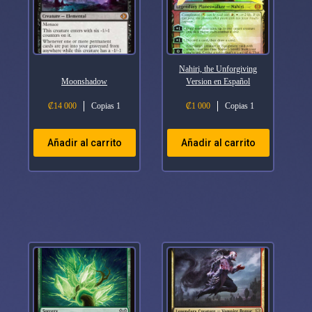
Nahiri, the Unforgiving
Moonshadow
Version en Español
₡
14 000
Copias 1
₡
1 000
Copias 1
Añadir al carrito
Añadir al carrito