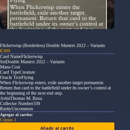
Flickerwisp (Borderless) Double Masters 2022 – Variants
₡
400
Card NameFlickerwisp
SetDouble Masters 2022 – Variants
Mana Cost
Card TypeCreature
Oracle TextFlying
When Flickerwisp enters, exile another target permanent.
Return that card to the battlefield under its owner’s control at
the beginning of the next end step.
ArtistThomas M. Baxa
Collector Number339
RarityUncommon
Agregar al carrito:
Copias 1
Añadir al carrito