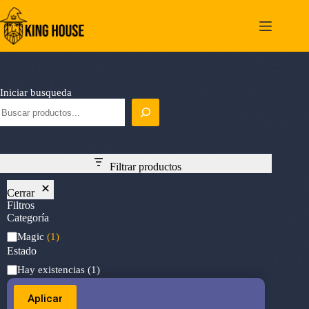
Saltar
al
contenido
Iniciar busqueda
Filtrar productos
Cerrar
Filtros
Categoría
Categoría
Magic
(1)
Estado
Estado
Hay existencias
(1)
Aplicar