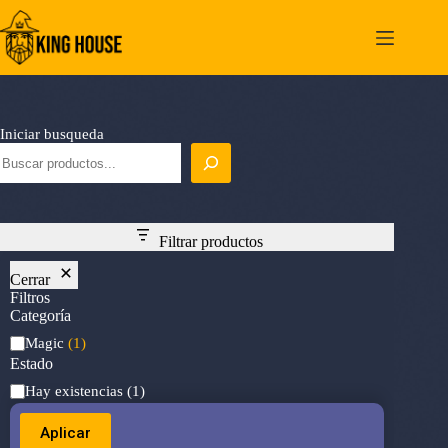
Saltar
al
contenido
Iniciar busqueda
Filtrar productos
Cerrar
Filtros
Categoría
Categoría
Magic
(1)
Estado
Estado
Hay existencias
(1)
Aplicar