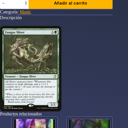
Añadir al carrito
Sliver
Time
Categoría:
Magic
Spiral
Descripción
Remastered
cantidad
Productos relacionados