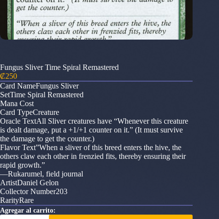
Fungus Sliver Time Spiral Remastered
₡
250
Card NameFungus Sliver
SetTime Spiral Remastered
Mana Cost
Card TypeCreature
Oracle TextAll Sliver creatures have “Whenever this creature
is dealt damage, put a +1/+1 counter on it.” (It must survive
the damage to get the counter.)
Flavor Text”When a sliver of this breed enters the hive, the
others claw each other in frenzied fits, thereby ensuring their
rapid growth.”
—Rukarumel, field journal
ArtistDaniel Gelon
Collector Number203
RarityRare
Agregar al carrito:
Fungus