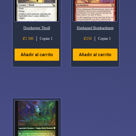
Doorkeeper Thrull
Haphazard Bombardment
₡
1 500
Copias 1
₡
250
Copias 1
Añadir al carrito
Añadir al carrito