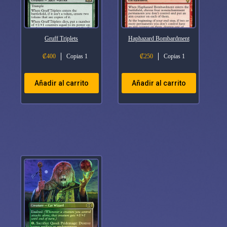
Gruff Triplets
Haphazard Bombardment
₡
400
Copias 1
₡
250
Copias 1
Añadir al carrito
Añadir al carrito