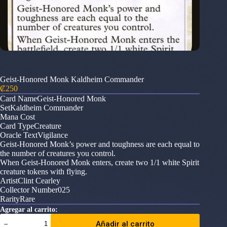
Geist-Honored Monk Kaldheim Commander
₡
250
Card NameGeist-Honored Monk
SetKaldheim Commander
Mana Cost
Card TypeCreature
Oracle TextVigilance
Geist-Honored Monk’s power and toughness are each equal to
the number of creatures you control.
When Geist-Honored Monk enters, create two 1/1 white Spirit
creature tokens with flying.
ArtistClint Cearley
Collector Number025
RarityRare
Agregar al carrito:
Geist-
Añadir al carrito
Honored