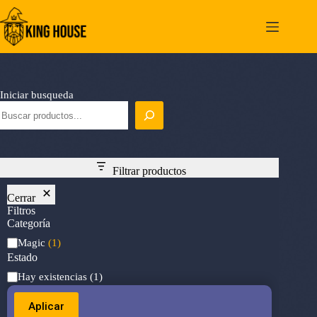
Saltar
al
contenido
Iniciar busqueda
Filtrar productos
Cerrar
Filtros
Categoría
Categoría
Magic
(1)
Estado
Estado
Hay existencias
(1)
Aplicar