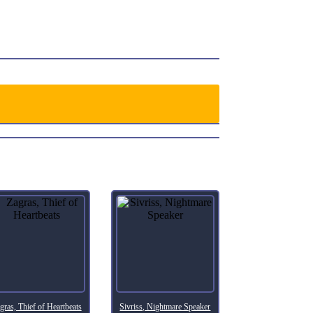
gras, Thief of Heartbeats
Sivriss, Nightmare Speaker