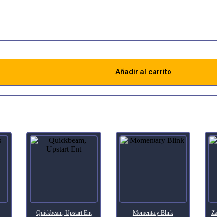
thout paying its mana
nd. Put the rest on the bottom in a random order.)
Añadir al carrito
Descripción
Quickbeam, Upstart Ent
Momentary Blink
Za