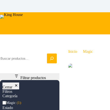
Saltar
al
contenido
Iniciar busqueda
Inicio
Magic
Hidden
Filtrar productos
Cerrar
Filtros
Categoría
Categoría
Magic
(1)
Estado