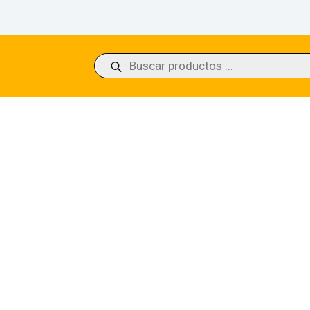
Búsqueda
de
productos
 Courtyard The Lost Caverns of Ixalan (Foil)