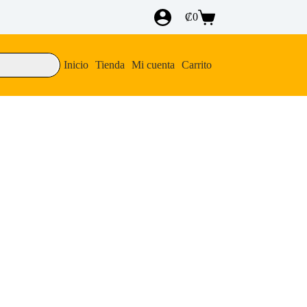
₡
0
Carro
de
compra
Inicio
Tienda
Mi cuenta
Carrito