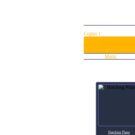
value 4 or less. Cast it wi
cost or put it into your ha
ArtistJosu Solano
Collector Number274
RarityCommon
Agregar al carrito:
Copias 1
Categoría:
Magic
Productos relacionados
Hatching Plans