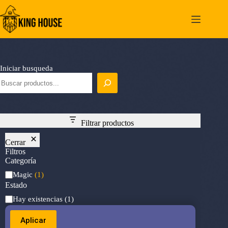
Saltar
al
contenido
Iniciar busqueda
Filtrar productos
Cerrar
Filtros
Categoría
Categoría
Magic
(1)
Estado
Estado
Hay existencias
(1)
Aplicar