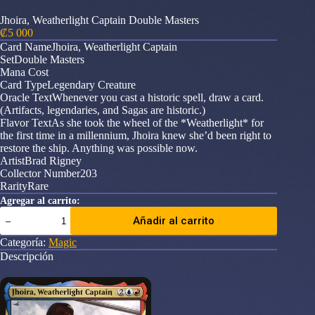
Jhoira, Weatherlight Captain Double Masters
₡
5 000
Card NameJhoira, Weatherlight Captain
SetDouble Masters
Mana Cost
Card TypeLegendary Creature
Oracle TextWhenever you cast a historic spell, draw a card.
(Artifacts, legendaries, and Sagas are historic.)
Flavor TextAs she took the wheel of the *Weatherlight* for
the first time in a millennium, Jhoira knew she’d been right to
restore the ship. Anything was possible now.
ArtistBrad Rigney
Collector Number203
RarityRare
Agregar al carrito:
Jhoira,
Añadir al carrito
Weatherlight
Captain
Categoría:
Magic
Double
Descripción
Masters
cantidad