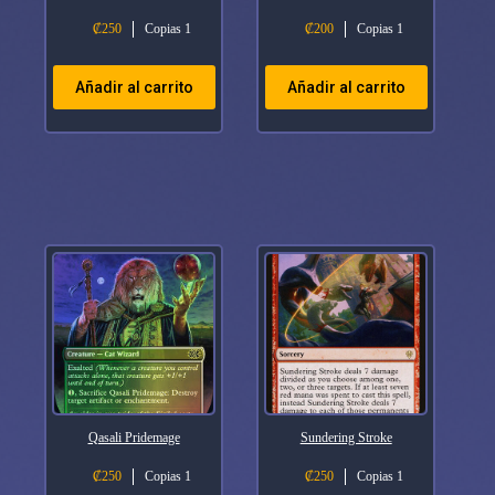
₡
250
Copias 1
₡
200
Copias 1
Añadir al carrito
Añadir al carrito
Qasali Pridemage
Sundering Stroke
₡
250
Copias 1
₡
250
Copias 1