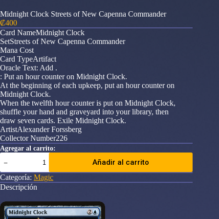
Midnight Clock Streets of New Capenna Commander
₡
400
Card NameMidnight Clock
SetStreets of New Capenna Commander
Mana Cost
Card TypeArtifact
Oracle Text: Add .
: Put an hour counter on Midnight Clock.
At the beginning of each upkeep, put an hour counter on
Midnight Clock.
When the twelfth hour counter is put on Midnight Clock,
shuffle your hand and graveyard into your library, then
draw seven cards. Exile Midnight Clock.
ArtistAlexander Forssberg
Collector Number226
Agregar al carrito:
Midnight
Añadir al carrito
Clock
Streets
Categoría:
Magic
of
Descripción
New
Capenna
Commander
cantidad