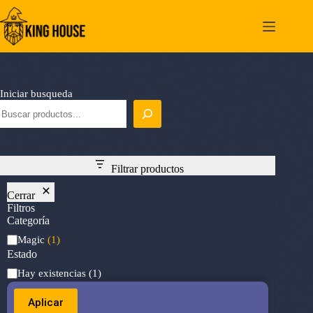
Saltar
al
contenido
Iniciar busqueda
Filtrar productos
Cerrar
Filtros
Categoría
Categoría
Magic
(1)
Estado
Estado
Hay existencias
(1)
Aplicar