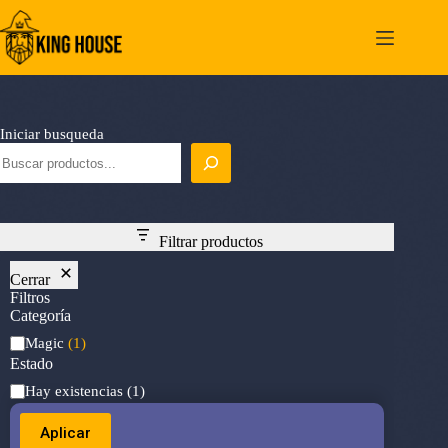
Saltar
al
contenido
Iniciar busqueda
Filtrar productos
Cerrar
Filtros
Categoría
Categoría
Magic
(1)
Estado
Estado
Hay existencias
(1)
Aplicar