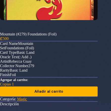
Mountain (#279) Foundations (Foil)
₡
500
Card NameMountain
SetFoundations (Foil)
Card TypeBasic Land
Oracle Text(: Add .)
ArtistRebecca Guay
Collector Number279
RarityBasic Land
FinishFoil
Agregar al carrito:
Copias 1
Añadir al carrito
Categoría:
Magic
Descripción