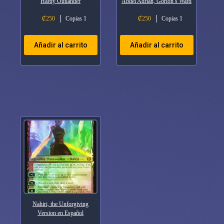
Hardy Outlander
Abdel Adrian, Gorion’s Ward
₡
250
Copias 1
₡
250
Copias 1
Añadir al carrito
Añadir al carrito
Nahiri, the Unforgiving
Version en Español