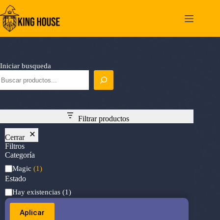
Saltar
al
contenido
Iniciar busqueda
Filtrar productos
Cerrar
Filtros
Categoría
Categoría
Magic
(1)
Estado
Estado
Hay existencias
(1)
Aplicar