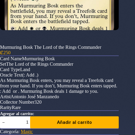
Murmuring Bosk The Lord of the Rings Commander
₡
250
Card NameMurmuring Bosk
SetThe Lord of the Rings Commander
Card TypeLand
Oracle Text(: Add .)
As Murmuring Bosk enters, you may reveal a Treefolk card
from your hand. If you don’t, Murmuring Bosk enters tapped.
: Add or . Murmuring Bosk deals 1 damage to you.
ArtistAntonio José Manzanedo
Collector Number320
RarityRare
Agregar al carrito:
Murmuring
Añadir al carrito
Bosk
The
Categoría:
Magic
Lord