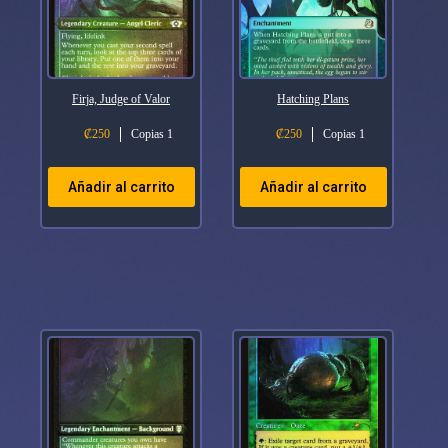
Firja, Judge of Valor
Hatching Plans
₡
250
Copias 1
₡
250
Copias 1
Añadir al carrito
Añadir al carrito