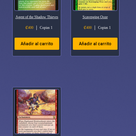
Agent of the Shadow Thieves
Scavenging Ooze
₡
400
Copias 1
₡
400
Copias 1
Añadir al carrito
Añadir al carrito