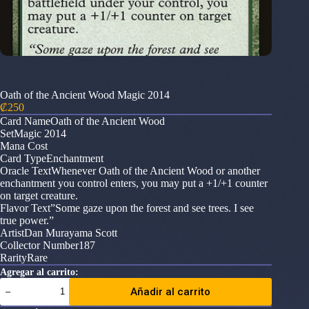
Oath of the Ancient Wood Magic 2014
₡
250
Card NameOath of the Ancient Wood
SetMagic 2014
Mana Cost
Card TypeEnchantment
Oracle TextWhenever Oath of the Ancient Wood or another
enchantment you control enters, you may put a +1/+1 counter
on target creature.
Flavor Text”Some gaze upon the forest and see trees. I see
true power.”
ArtistDan Murayama Scott
Collector Number187
RarityRare
Agregar al carrito:
Oath
Añadir al carrito
of
the