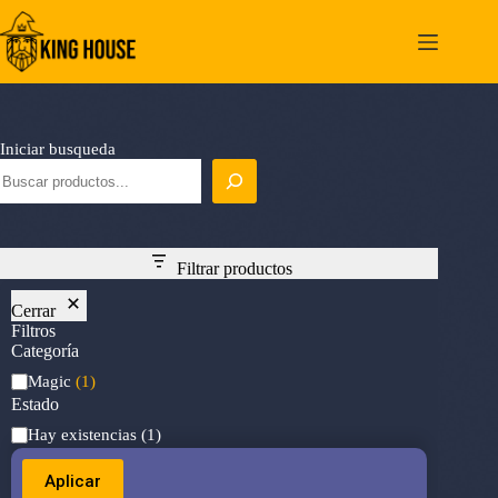
Saltar
al
contenido
Iniciar busqueda
Filtrar productos
Cerrar
Filtros
Categoría
Categoría
Magic
(1)
Estado
Estado
Hay existencias
(1)
Aplicar