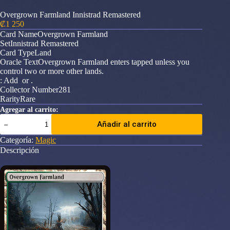
Overgrown Farmland Innistrad Remastered
₡
1 250
Card NameOvergrown Farmland
SetInnistrad Remastered
Card TypeLand
Oracle TextOvergrown Farmland enters tapped unless you
control two or more other lands.
: Add or .
Collector Number281
RarityRare
Agregar al carrito:
Overgrown
Añadir al carrito
Farmland
Innistrad
Categoría:
Magic
Remastered
Descripción
cantidad