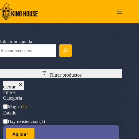
Saltar
al
contenido
Iniciar busqueda
Filtrar productos
Cerrar
Filtros
Categoría
Categoría
Magic
(1)
Estado
Estado
Hay existencias
(1)
Aplicar