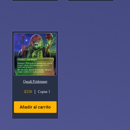
Qasali Pridemage
₡
250
Copias 1
Añadir al carrito