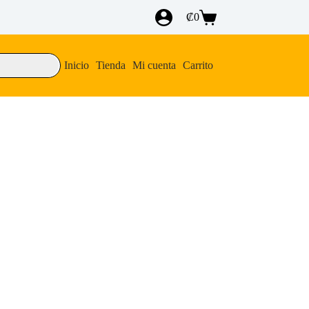
₡
0
Carro
de
compra
Inicio
Tienda
Mi cuenta
Carrito