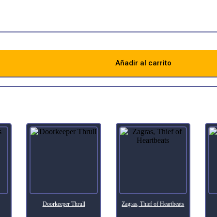
as double strike as long as you have no cards in hand.
Añadir al carrito
Descripción
Doorkeeper Thrull
Zagras, Thief of Heartbeats