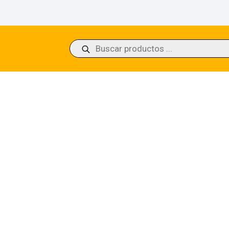
Búsqueda
de
productos
 Pit Dragon Ravnica Remastered (Foil)