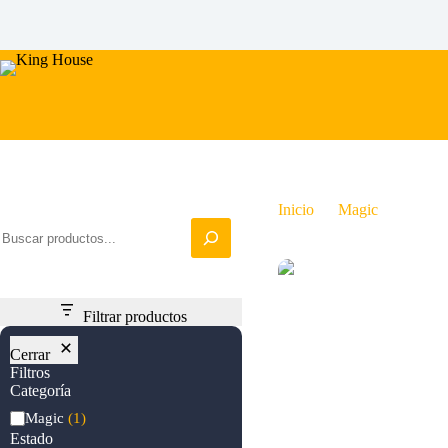
Saltar
al
contenido
Iniciar busqueda
Inicio
Magic
Rakdos
Filtrar productos
Cerrar
Filtros
Categoría
Categoría
Magic
(1)
Estado