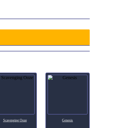
Scavenging Ooze
Genesis