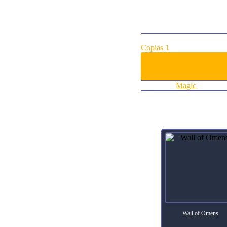
Hellbent — This creature h
ArtistKev Walker
Collector Number120
RarityUncommon
Agregar al carrito:
Copias 1
Categoría:
Magic
Productos relacionados
Wall of Omens