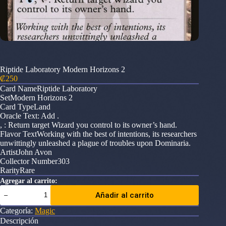
Riptide Laboratory Modern Horizons 2
₡
250
Card NameRiptide Laboratory
SetModern Horizons 2
Card TypeLand
Oracle Text: Add .
, : Return target Wizard you control to its owner’s hand.
Flavor TextWorking with the best of intentions, its researchers
unwittingly unleashed a plague of troubles upon Dominaria.
ArtistJohn Avon
Collector Number303
RarityRare
Agregar al carrito:
Riptide
Añadir al carrito
Laboratory
Modern
Categoría:
Magic
Horizons
Descripción
2