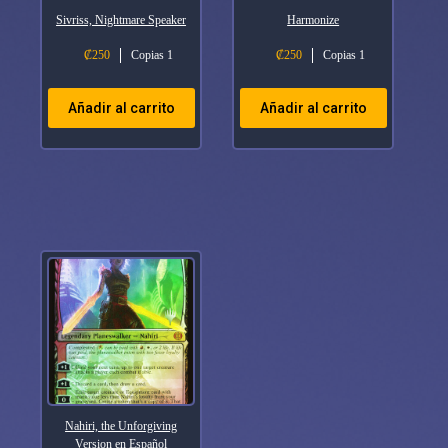
Sivriss, Nightmare Speaker
Harmonize
₡
250
Copias 1
₡
250
Copias 1
Añadir al carrito
Añadir al carrito
Nahiri, the Unforgiving
Version en Español