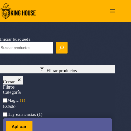
Saltar
al
contenido
Iniciar busqueda
Filtrar productos
Cerrar
Filtros
Categoría
Categoría
Magic
(1)
Estado
Estado
Hay existencias
(1)
Aplicar