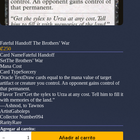
Fateful Handoff The Brothers’ War
₡
250
Card NameFateful Handoff
SetThe Brothers’ War
Mana Cost
Card TypeSorcery
Oracle TextDraw cards equal to the mana value of target
artifact or creature you control. An opponent gains control of
that permanent.
Flavor Text”Get the sylex to Urza at any cost. Tell him to fill it
with memories of the land.”
—Ashnod, to Tawnos
ArtistGaboleps
Collector Number094
RarityRare
Agregar al carrito:
Fateful
Añadir al carrito
Handoff