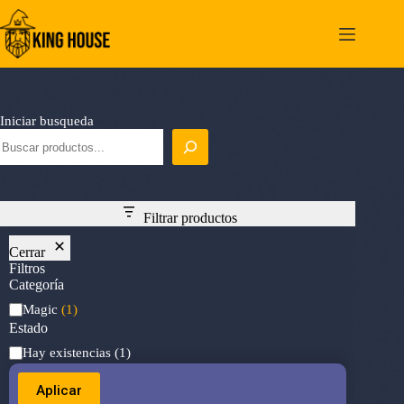
Saltar
al
contenido
Iniciar busqueda
Filtrar productos
Cerrar
Filtros
Categoría
Categoría
Magic
(1)
Estado
Estado
Hay existencias
(1)
Aplicar