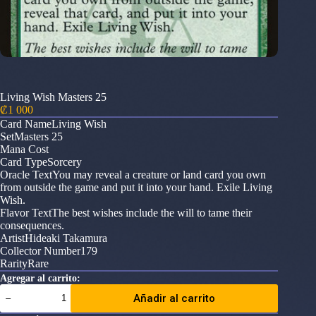
Living Wish Masters 25
₡
1 000
Card NameLiving Wish
SetMasters 25
Mana Cost
Card TypeSorcery
Oracle TextYou may reveal a creature or land card you own
from outside the game and put it into your hand. Exile Living
Wish.
Flavor TextThe best wishes include the will to tame their
consequences.
ArtistHideaki Takamura
Collector Number179
RarityRare
Agregar al carrito:
Living
Añadir al carrito
Wish
Masters