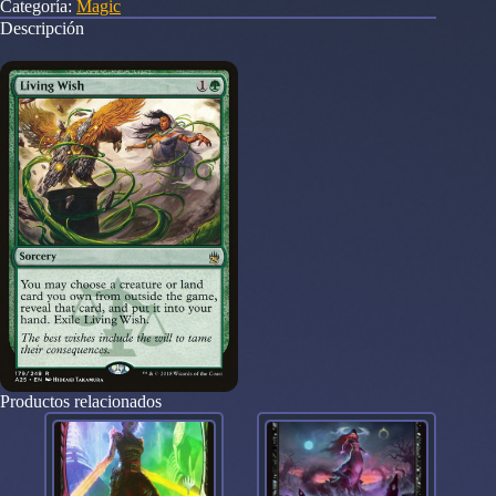
Categoría:
Magic
25
Descripción
cantidad
Productos relacionados