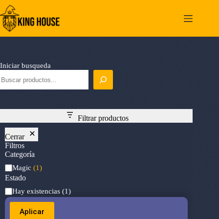
Saltar
al
contenido
Iniciar busqueda
Filtrar productos
Cerrar
Filtros
Categoría
Categoría
Magic
(1)
Estado
Estado
Hay existencias
(1)
Aplicar