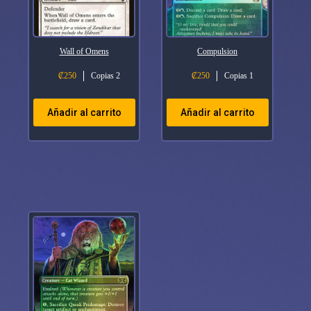
Wall of Omens
Compulsion
₡
250
Copias 2
₡
250
Copias 1
Añadir al carrito
Añadir al carrito