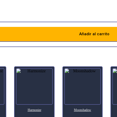
3 black Wraith with menace. At the beginning of the next end step,
ron is your Ring-bearer.
Añadir al carrito
Descripción
Harmonize
Moonshadow