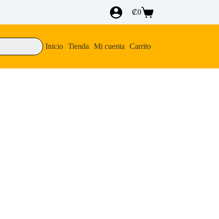
₡
0
Carro
de
compra
Inicio
Tienda
Mi cuenta
Carrito