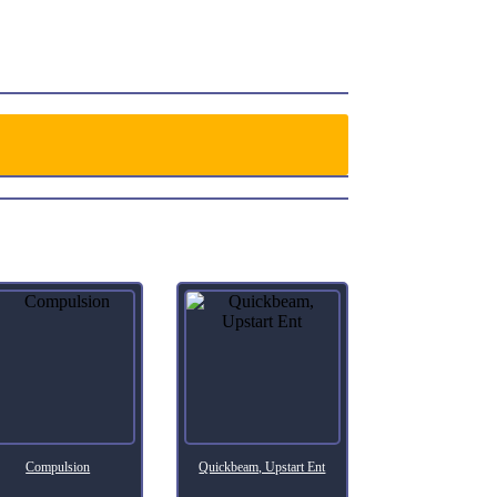
Compulsion
Quickbeam, Upstart Ent