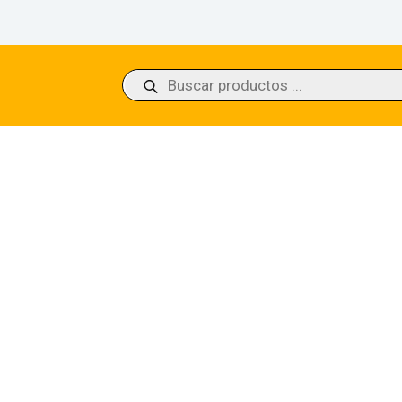
Búsqueda
de
productos
, the Necromancer The Lord of the Rings