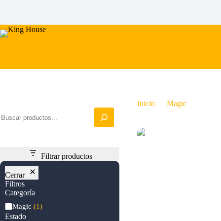
Saltar
al
contenido
Iniciar busqueda
Inicio
Magic
Sauron
Filtrar productos
Cerrar
Filtros
Categoría
Categoría
Magic
(1)
Estado