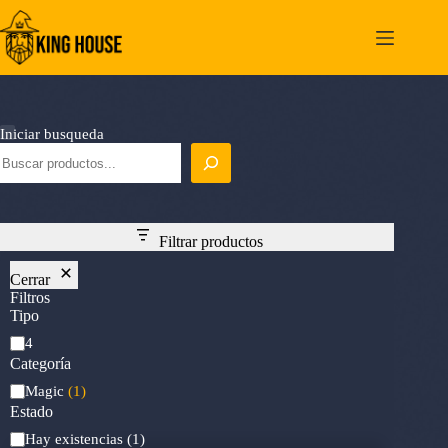
Saltar
al
contenido
Iniciar busqueda
Filtrar productos
Cerrar
Filtros
Tipo
Mana
4
Cost
Categoría
Categoría
Magic
(1)
Estado
Estado
Hay existencias
(1)