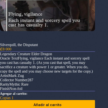
Silverquill, the Disputant
₡
8 000
Legendary Creature Elder Dragon
Oracle TextFlying, vigilance Each instant and sorcery spell
you cast has casualty 1. (As you cast that spell, you may
sacrifice a creature with power 1 or greater. When you do,
copy the spell and you may choose new targets for the copy.)
ArtistMark Zug
Collector Number287
RarityMythic Rare
FinishNon-foil
Agregar al carrito:
Copias 1
Añadir al carrito