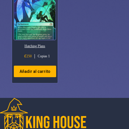
Hatching Plans
₡
250
Copias 1
Añadir al carrito